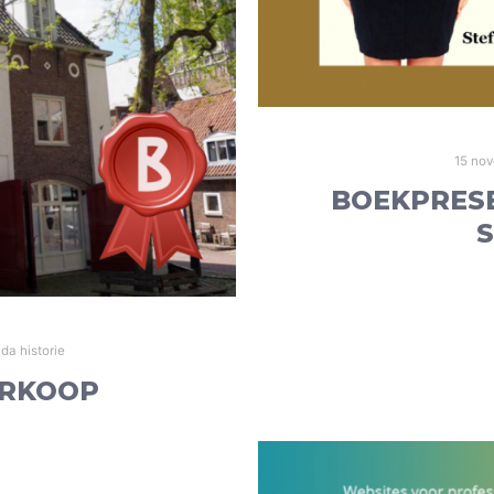
15 no
BOEKPRESE
S
da historie
ERKOOP