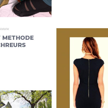
istorie
 METHODE
CHREURS