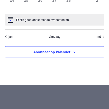
24
25
26
27
28
1
2
EVENEMENTEN,
EVENEMENTEN,
EVENEMENTEN,
EVENEMENTEN,
EVENEMENTEN,
EVENEMENTE
EVENE
Er zijn geen aankomende evenementen.
jan
Vandaag
mrt
Abonneer op kalender