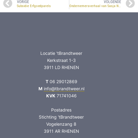
VORIGE
VOLGENDE
Subsidie Erfgoedparels
Ondernemersverhaal van Sasja Nicolai
Locatie 'tBrandtweer
Kerkstraat 1-3
3911 LD RHENEN
T
06 29012869
M
info@tbrandtweer.nl
KVK
71741046
Postadres
Stichting 'tBrandtweer
Vogelenzang 8
3911 AR RHENEN