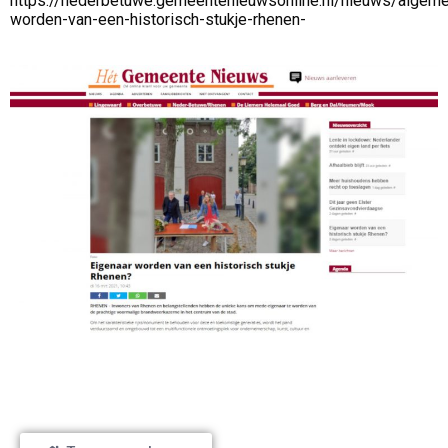
https://nederbetuwe.gemeentenieuwsonline.nl/nieuws/algem
worden-van-een-historisch-stukje-rhenen-