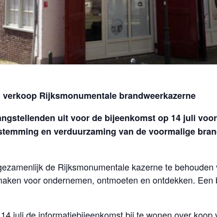
aten verkoop Rijksmonumentale brandweerkazerne
angstellenden uit voor de bijeenkomst op 14 juli voor
bestemming en verduurzaming van de voormalige bra
om gezamenlijk de Rijksmonumentale kazerne te behouden
 maken voor ondernemen, ontmoeten en ontdekken. Een bu
4 juli de informatiebijeenkomst bij te wonen over koop 